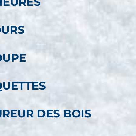
HEURES
OURS
OUPE
QUETTES
REUR DES BOIS