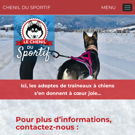
CHENIL DU SPORTIF
MENU
Aller au contenu
Ici, les adeptes de traîneaux à chiens
s’en donnent à cœur joie...
Pour plus d’informations,
contactez-nous :